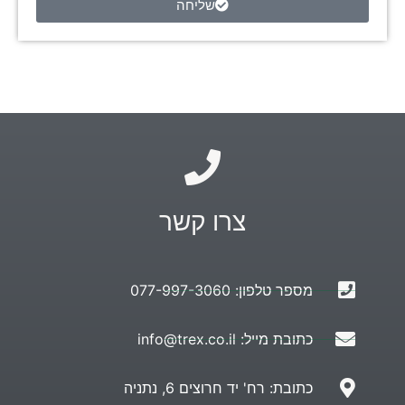
שליחה
צרו קשר
מספר טלפון: 077-997-3060
כתובת מייל: info@trex.co.il
כתובת: רח' יד חרוצים 6, נתניה