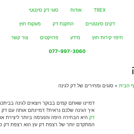
TREX
אודות
סוגי דק סינטטי
דקים סינטטיים
התקנת דק
מעקות חוץ
חיפוי קירות חוץ
מידע
פרויקטים
צור קשר
077-997-3060
 הבית
»
סוגים ומחירים של דק לגינה
דמיינו שאתם קמים בבוקר ויוצאים לגינה בביתכ
איך הגינה שלכם נראית? דמיינתם אותה עם דק ע
דק
היא הבחירה היפה והנעימה ביותר ליצירת אוו
המתקדם יותר של רצפת דק עץ הוא רצפת דק סי