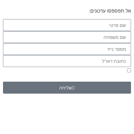
אל תפספסו עדכונים:
אני מאשר/ת קבלת דיוור במייל ו/או SMS בהתאם ל
מדיניות
הפרטיות
שליחה