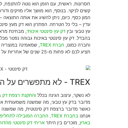
חסרונות. ראשית, עם הזמן הוא נוטה להתנפח, ל
קשים לניקוי. בנוסף, הוא מושך אליו מזיקים ודו
המון כסף. כיום, ניתן להשיג את אותה התוצאה –
עדין – בלי כל הטרחה. הפתרון הוא דק מעץ סינטט
עץ טבעי ובין
דק עץ סינטטי איכותי
, מבחינת מרא
בהבדל. דק עץ סינטטי באיכות גבוהה נפטר מכל 
וחברה כמונו,
חברת TREX
, שמאמינה במוצריה ו
תציע לכם לא פחות מ-25 שנים של אחריות על הדק.
TREX - לא מתפשרים על האיכות
לא נשקר, עיצוב הגינה בכלל
והתקנת רצפת דק
בפ
מדובר בדק עץ טבעי, מה שמשנה משמעותית את
כאשר מדובר ברצפת דק סינטטית, מה שמשנה א
אנחנו
בחברת TREX, החברה המובילה לת
בארץ
, מוכרים בין היתר
אריחי דק סינטטי מהדור