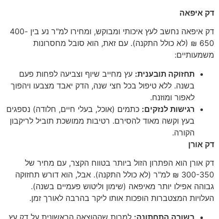
דק איפאה
דק איפאה נחשב לעץ איכותי ומבוקש, ומחירו למ"ר נע בין 400-
650 ₪ (לא כולל התקנה). עם זאת, הוא סובל מחסרונות
משמעותיים:
תחזוקה תובענית:
עץ מחייב שיוף וצביעה לפחות פעם
בשנה. ללא טיפול בכל חצי שנה, הדק יאבד מצבעו ויהפוך
לאפור ומוזנח.
רגישות לנזקים:
כתמים (אוכל, בעלי חיים, חלודה) נספגים
בעץ וקשה מאוד להסירם. רטיבות ממושכת תוביל לריקבון
הקורה.
דק אורן
דק אורן הוא הפתרון הזול ביותר בטווח הקצר, עם מחיר של
300-350 ₪ למ"ר (לא כולל התקנה). אבל, הוא דורש תחזוקה
גבוהה אפילו יותר מאיפאה (שימון וליטוש פעמיים בשנה).
העלויות המצטברות הופכות אותו ליקר בהרבה לאורך זמן.
בשורה התחתונה:
למרות שההוצאה הראשונית על דק עץ