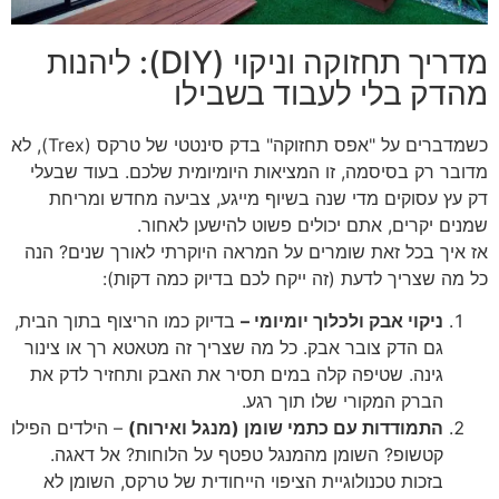
מדריך תחזוקה וניקוי (DIY): ליהנות
מהדק בלי לעבוד בשבילו
כשמדברים על "אפס תחזוקה" בדק סינטטי של טרקס (Trex), לא
מדובר רק בסיסמה, זו המציאות היומיומית שלכם. בעוד שבעלי
דק עץ עסוקים מדי שנה בשיוף מייגע, צביעה מחדש ומריחת
שמנים יקרים, אתם יכולים פשוט להישען לאחור.
אז איך בכל זאת שומרים על המראה היוקרתי לאורך שנים? הנה
כל מה שצריך לדעת (זה ייקח לכם בדיוק כמה דקות):
ניקוי אבק ולכלוך יומיומי –
בדיוק כמו הריצוף בתוך הבית,
גם הדק צובר אבק. כל מה שצריך זה מטאטא רך או צינור
גינה. שטיפה קלה במים תסיר את האבק ותחזיר לדק את
הברק המקורי שלו תוך רגע.
התמודדות עם כתמי שומן (מנגל ואירוח)
– הילדים הפילו
קטשופ? השומן מהמנגל טפטף על הלוחות? אל דאגה.
בזכות טכנולוגיית הציפוי הייחודית של טרקס, השומן לא