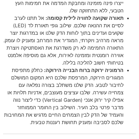
ייצרו פינה מזמינה ומחבקת המדמה את חמימות העץ
הטבעי, ללא התחזוקה שלו.
תאורה שקועה לחוויה לילית קסומה:
אל תתנו לערב
לסיים את ההנאה שלכם. שילוב גופי תאורת לד (LED)
שקועים ועדינים בתוך לוחות הדק שלנו או במדרגות יוצר
מראה מרהיב ויוקרתי, המגדיר את המרחב ומעניק לו עומק.
התאורה החמימה לא רק משדרגת את האסתטיקה ויוצרת
אווירה רומנטית ומזמינה לאירוח, אלא גם מוסיפה אלמנט
בטיחותי חשוב להליכה בלילה.
הרמוניה ירוקה ברוח הבנייה הירוקה:
כחלק מתפיסת
המגורים הירוקה, המרפסת שלכם היא המקום המושלם
לחיבור לטבע. הדק שלנו משתלב בצורה נפלאה עם
צמחייה עשירה. שלבו עציצים מעוצבים, אדניות תלויות או
אפילו קיר ירוק אנכי (Vertical Garden) כדי ליצור נווה
מדבר פרטי בלב העיר. השילוב בין החומר הממוחזר
והעמיד של הדק לבין הצמחים החיים מדגיש את המחויבות
שלכם לסביבה ומעניק תחושת רעננות טבעית.