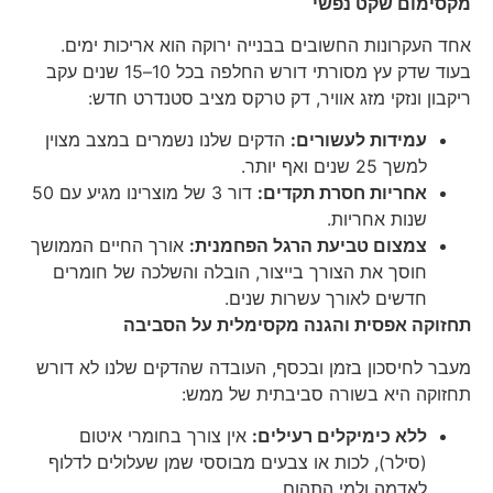
מקסימום שקט נפשי
אחד העקרונות החשובים בבנייה ירוקה הוא אריכות ימים.
בעוד שדק עץ מסורתי דורש החלפה בכל 10–15 שנים עקב
ריקבון ונזקי מזג אוויר, דק טרקס מציב סטנדרט חדש:
עמידות לעשורים:
הדקים שלנו נשמרים במצב מצוין
למשך 25 שנים ואף יותר.
אחריות חסרת תקדים:
דור 3 של מוצרינו מגיע עם 50
שנות אחריות.
צמצום טביעת הרגל הפחמנית:
אורך החיים הממושך
חוסך את הצורך בייצור, הובלה והשלכה של חומרים
חדשים לאורך עשרות שנים.
תחזוקה אפסית והגנה מקסימלית על הסביבה
מעבר לחיסכון בזמן ובכסף, העובדה שהדקים שלנו לא דורש
תחזוקה היא בשורה סביבתית של ממש:
ללא כימיקלים רעילים:
אין צורך בחומרי איטום
(סילר), לכות או צבעים מבוססי שמן שעלולים לדלוף
לאדמה ולמי התהום.