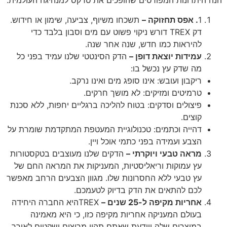
הנה היתרונות המפורטים שהופכים את טרקס למנהיגה העולמית:
1
. אפס תחזוקה –
תשכחו משיוף, צביעה, שימון או חידוש.
דק TREX דורש ניקוי פשוט עם מים וסבון בלבד כדי
להיראות כמו חדש, שנה אחר שנה.
עמידות יוצאת דופן –
הדק הסינטטי שלנו עמיד בפני כל
מה שדק עץ נכשל בו:
ריקבון ועובש: אינו סופג מים ואינו נרקב.
טרמיטים ומזיקים: לא מושך חרקים.
פיצולים וסדקים: בטוח להליכה ברגליים יחפות, ללא סכנת
קוצים.
דהייה וכתמים: טכנולוגיית המעטפת המתקדמת שומרת על
הצבע ועמידה בפני כתמי אוכל ויין.
מראה טבעי ויוקרתי –
הדקים שלנו מעוצבים בטקסטורות
עץ עמוקות וריאליסטיות, המעניקות את המראה החם של
עץ טבעי ללא החסרונות שלו. מגוון הצבעים הרחב מאפשר
לכם להתאים את הדק בדיוק לטעמכם.
אחריות מקיפה ל-25 שנים –
TREXהיא החברה היחידה
בעולם המעניקה אחריות מקיפה כזו, כי היא מאמינה
במוצרים שלה ויודעת שאתם תהיו מרוצים ושקטים לאורך