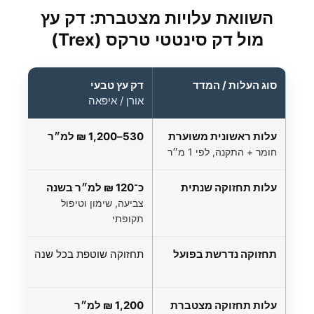
השוואת עלויות מצטברת: דק עץ
מול דק סינטטי טרקס (Trex)
סוג העלות / המדד
דק עץ טבעי
דק
אורן / איפאה
ex
עלות ראשונית משוערת
530–1,200 ₪ למ״ר
830–,400
חומר + התקנה, לפי 1 מ״ר
עלות תחזוקה שנתית
כ־120 ₪ למ״ר בשנה
0 ₪
צביעה, שימון וטיפול
ללא
תקופתי
תחזוקה נדרשת בפועל
תחזוקה שוטפת בכל שנה
אי
ניק
עלות תחזוקה מצטברת
1,200 ₪ למ״ר
0 ₪