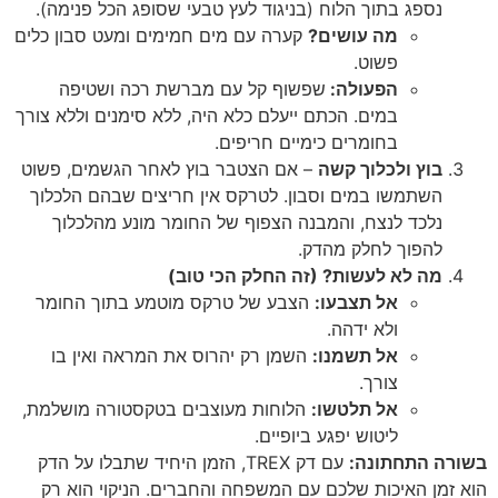
נספג בתוך הלוח (בניגוד לעץ טבעי שסופג הכל פנימה).
מה עושים?
קערה עם מים חמימים ומעט סבון כלים
פשוט.
הפעולה:
שפשוף קל עם מברשת רכה ושטיפה
במים. הכתם ייעלם כלא היה, ללא סימנים וללא צורך
בחומרים כימיים חריפים.
בוץ ולכלוך קשה
– אם הצטבר בוץ לאחר הגשמים, פשוט
השתמשו במים וסבון. לטרקס אין חריצים שבהם הלכלוך
נלכד לנצח, והמבנה הצפוף של החומר מונע מהלכלוך
להפוך לחלק מהדק.
מה לא לעשות? (זה החלק הכי טוב)
אל תצבעו:
הצבע של טרקס מוטמע בתוך החומר
ולא ידהה.
אל תשמנו:
השמן רק יהרוס את המראה ואין בו
צורך.
אל תלטשו:
הלוחות מעוצבים בטקסטורה מושלמת,
ליטוש יפגע ביופיים.
בשורה התחתונה:
עם דק TREX, הזמן היחיד שתבלו על הדק
הוא זמן האיכות שלכם עם המשפחה והחברים. הניקוי הוא רק