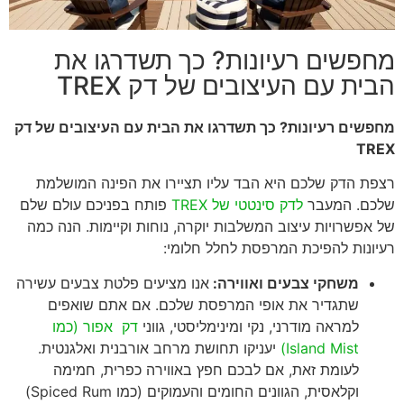
מחפשים רעיונות? כך תשדרגו את
הבית עם העיצובים של דק TREX
מחפשים רעיונות? כך תשדרגו את הבית עם העיצובים של דק
TREX
רצפת הדק שלכם היא הבד עליו תציירו את הפינה המושלמת
שלכם. המעבר
לדק סינטטי של TREX
פותח בפניכם עולם שלם
של אפשרויות עיצוב המשלבות יוקרה, נוחות וקיימות. הנה כמה
רעיונות להפיכת המרפסת לחלל חלומי:
משחקי צבעים ואווירה:
אנו מציעים פלטת צבעים עשירה
שתגדיר את אופי המרפסת שלכם. אם אתם שואפים
למראה מודרני, נקי ומינימליסטי, גווני
דק אפור (כמו
Island Mist)
יעניקו תחושת מרחב אורבנית ואלגנטית.
לעומת זאת, אם לבכם חפץ באווירה כפרית, חמימה
וקלאסית, הגוונים החומים והעמוקים (כמו Spiced Rum)