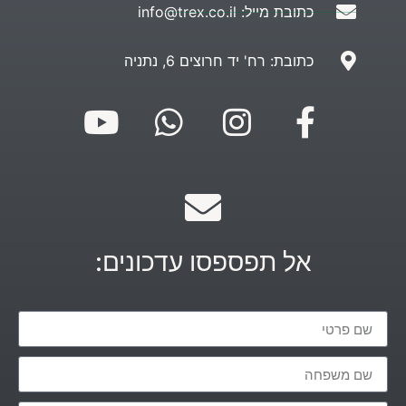
כתובת מייל: info@trex.co.il
כתובת: רח' יד חרוצים 6, נתניה
אל תפספסו עדכונים: