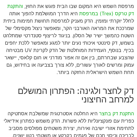
מרפסת השמש היא המקום שבו הבית פוגש את החוץ,
והתקנת
דק טרקס (Trex) במרפסת
היא הדרך המושלמת להפוך אותה
לחלל יוקרתי ומזמין. הדק מעניק למרפסת תחושת חמימות ביתית
שמרככת את המראה האורבני הקר, ומאפשר ניצול מקסימלי של
השטח כהמשך ישיר של הסלון. בניגוד לריצוף סטנדרטי שמתלהט
בשמש, דק סינטטי איכותי נעים יותר למגע ומאפשר ללכת יחפים
בכיף. בנוסף, העמידות המוחלטת של הדק לקרינת UV מבטיחה
שהצבע שבחרתם, בין אם זה אפור מודרני או חום קלאסי, יישאר
עמוק ומרשים לאורך עשורים, ללא צורך בצביעה או בחידוש, גם
תחת השמש הישראלית החזקה ביותר.
דק לחצר ולגינה: הפתרון המושלם
למרחב החיצוני
התקנת דק בחצר
היא החלטה אסטרטגית שמשלבת אסתטיקה
כפרית עם פונקציונליות ללא פשרות. הדק משמש כפתרון אידיאלי
לתחימת אזורי ישיבה ואירוח, יצירת משטחים מפולסים מסביב
לבריכה וכיסוי חכם של פגמים בקרקע או משטחי בטון ישנים.