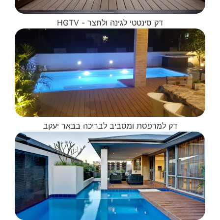
דק סינטטי לגינה ולחצר - HGTV
דק למרפסת ומסביב לבריכה בבאר יעקב