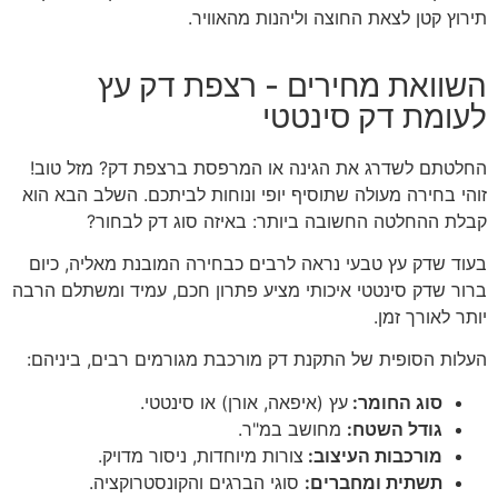
תירוץ קטן לצאת החוצה וליהנות מהאוויר.
השוואת מחירים - רצפת דק עץ
לעומת דק סינטטי
החלטתם לשדרג את הגינה או המרפסת ברצפת דק? מזל טוב!
זוהי בחירה מעולה שתוסיף יופי ונוחות לביתכם. השלב הבא הוא
קבלת ההחלטה החשובה ביותר: באיזה סוג דק לבחור?
בעוד שדק עץ טבעי נראה לרבים כבחירה המובנת מאליה, כיום
ברור שדק סינטטי איכותי מציע פתרון חכם, עמיד ומשתלם הרבה
יותר לאורך זמן.
העלות הסופית של התקנת דק מורכבת מגורמים רבים, ביניהם:
סוג החומר:
עץ (איפאה, אורן) או סינטטי.
גודל השטח:
מחושב במ"ר.
מורכבות העיצוב:
צורות מיוחדות, ניסור מדויק.
תשתית ומחברים:
סוגי הברגים והקונסטרוקציה.