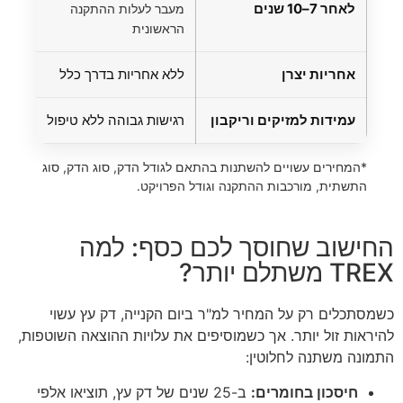
לאחר 7–10 שנים
מעבר לעלות ההתקנה
אין
הראשונית
אחריות יצרן
ללא אחריות בדרך כלל
25–50 שנ
עמידות למזיקים וריקבון
רגישות גבוהה ללא טיפול
חס
*המחירים עשויים להשתנות בהתאם לגודל הדק, סוג הדק, סוג
התשתית, מורכבות ההתקנה וגודל הפרויקט.
החישוב שחוסך לכם כסף: למה
TREX משתלם יותר?
כשמסתכלים רק על המחיר למ"ר ביום הקנייה, דק עץ עשוי
להיראות זול יותר. אך כשמוסיפים את עלויות ההוצאה השוטפות,
התמונה משתנה לחלוטין:
חיסכון בחומרים:
ב-25 שנים של דק עץ, תוציאו אלפי