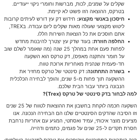
שקלים על שמנים, לכות, מברשות וחומרי ניקוי ייעודיים.
בטרקס, ההוצאה הזו פשוט לא קיימת.
חיסכון באנשי מקצוע:
חידוש דק עץ דורש לעיתים קרובות
ליטוש מקצועי שעולה מאות שקלים ליום עבודה. בTREX,
אתם חוסכים את כל הוצאות השירות הללו.
החלפה חוזרת:
בעוד שדק עץ יצטרך להיבנות מחדש
לפחות פעם אחת במהלך 25 שנה (מה שאומר לשלם שוב
על חומר והתקנה מאפס), דק טרקס הוא השקעה
חד-פעמית שנהנית מאחריות ארוכת טווח.
בשורה התחתונה:
דק סינטטי של טרקס מחזיר את
ההשקעה תוך פחות מ-5 שנים, והופך לבחירה הכלכלית
הנבונה ביותר עבור הבית שלכם.
למה לבחור בדק סינטטי של טרקס (Trex)?
השקעה חכמה לוקחת בחשבון את ההוצאות לטווח של 25 שנים
וזו הסיבה שהדקים הסינטטיים שלנו הם הבחירה הנכונה. אנו
מציעים מוצר איכותי, עמיד ואסתטי, המגיע עם אחריות נרחבת
חסרת תקדים ל-25 שנים על פגמים, כתמים ודהייה.