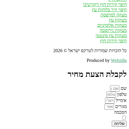
חיפוי קירות חוץ דקורטיבי
חיפוי קיר בלוחות עץ
מעקה למרפסת
מעקות עץ
מעקות אלומיניום
מעקות נירוסטה
מעקות עץ סינטטי
חיפוי קירות חוץ
כל הזכויות שמורות לטרקס ישראל © 2026
Produced by
Webzilla
לקבלת הצעת מחיר
שם
טלפון
אימייל
מגורים
הסכמה
אני מאשר/ת קבלת דיוור במייל ו/או SMS בהתאם ל
מדיניות הפרטיות
שליחה