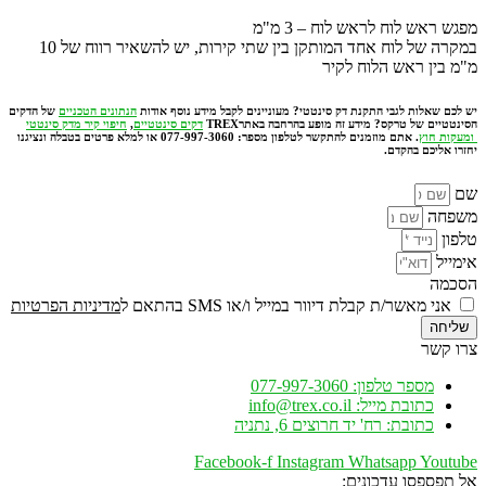
מפגש ראש לוח לראש לוח – 3 מ"מ
במקרה של לוח אחד המותקן בין שתי קירות, יש להשאיר רווח של 10
מ"מ בין ראש הלוח לקיר
יש לכם שאלות לגבי התקנת דק סינטטי? מעוניינים לקבל מידע נוסף אודות
הנתונים הטכניים
של הדקים
הסינטטיים של טרקס? מידע זה מופע בהרחבה באתרTREX
דקים סינטטיים
,
חיפוי קיר מדק סינטטי
ומעקות חוץ
. אתם מוזמנים להתקשר לטלפון מספר:
077-997-3060
או למלא פרטים בטבלה ונציגנו
יחזרו אליכם בהקדם.
שם
משפחה
טלפון
אימייל
הסכמה
אני מאשר/ת קבלת דיוור במייל ו/או SMS בהתאם ל
מדיניות הפרטיות
שליחה
צרו קשר
מספר טלפון: 077-997-3060
כתובת מייל: info@trex.co.il
כתובת: רח' יד חרוצים 6, נתניה
Facebook-f
Instagram
Whatsapp
Youtube
אל תפספסו עדכונים: