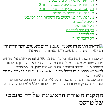
תקן אש ישראלי לדקים סינטטים
תקן אש ארהב לדקים סינטטים – דור 2
תקן אש ארהב לדקים סינטטים – דור 3
מערכת ניקוז לדקים סינטטיים
מערכת ניקוז למי גשמים בין תשתיות הדק הסינטטי
דקים סינטטיים
דק לחצר ולגינה
דק סינטטי למרפסת
דק לבריכה
דק לחצר ולגינה
יש לבנות תשתית מקובעת על פי המקובל בשוק. אנו ממליצים על תשתית
מברזל שתחזיק מעמד כמו לוחות הטרקס המחפים אותה. ניתן גם לבנות
תשתית מעץ. במידה ובחרתם לבנות תשתית מעץ, אנו ממליצים
להשתמש בסרט הגנה בוטילי מבית Trex protect על מנת להאריך את חיי
תשתית העץ.
שימו לב: מרווח מירבי בתשתית הינו 400 מ"מ מרכז-מרכז. המחברים
הנסתרים מספקים מרווח תקני דרוש בין לוחות של 6 מ"מ בהתקנה נכונה
התקנת השורה הראשונה של דק סינטטי
של טרקס