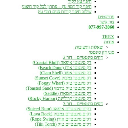
חיפוי עץ לקיר
חיפוי קיר דמוי עץ – פתרון לכל קיר חיצוני
שילוב חיפוי קירות פנים דמוי עץ
פרויקטים
צור קשר
077-997-3060
TREX
אודות
שאלות ותשובות
סוגי דק סינטטי
דקים סינטטיים – דור 2
דק סינטטי איפאה (Coastal Bluff)
דק סינטטי אורן (Beach Dune)
דק סינטטי אפור (Clam Shell)
דק סינטטי במבוק (Sunset Cove)
דק סינטטי טיק (Foggy Wharf)
דק סינטטי טיק בורמזי (Toasted Sand)
דק סינטטי קומארו (Saddle)
דק סינטטי קרוליינה (Rocky Harbor)
דקים סינטטיים – דור 3
דקים סינטטיים איפאה (Spiced Rum)
דקים סינטטיים במבוק (Lava Rock)
דקים סינטטיים אורן (Rope Swing)
דקים סינטטיים טיק (Tiki Torch)