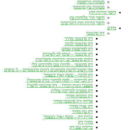
מעקות נירוסטה
מעקות עץ סינטטי
חיפוי קירות חוץ
חיפוי קיר בלוחות עץ
חיפוי קירות חוץ דקורטיבי
מידע
דק סינטטי
דק סינטטי מחיר
דק סינטטי לגינה
דק למרפסת שמש
דק סינטטי – שימו לב לאיכות
דקים סינטטיים יתרונות וחסרונות
דק סינטטי – להיות עם ולהרגיש בלי
מה חשוב לדעת כשקונים דקים סינטטיים – 5 טיפים
דק לגינה – עשה זאת בעצמך
דק לבריכה – למה לבחור בדק סינטטי?
מעצבי גינות הכירו – דק סינטטי לחצר!
דק מסביב לבריכה עילית
דק במבוק מחיר
אריחי דק סינטטי מחיר
דק אורן מחיר
דק עץ מחיר
בניית דק – עשה זאת בעצמך
מחיר דק
בריכה עם דק