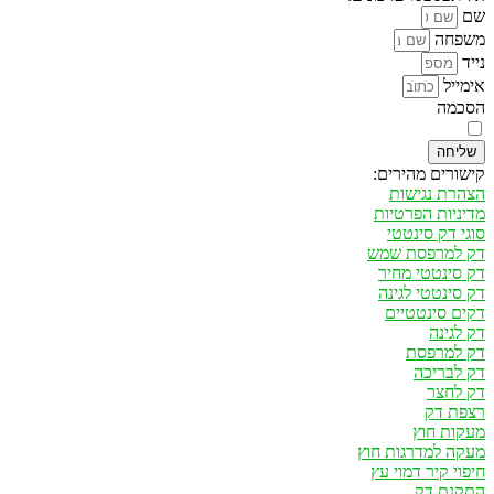
שם
משפחה
נייד
אימייל
הסכמה
אני מאשר/ת קבלת דיוור במייל ו/או SMS בהתאם ל
מדיניות הפרטיות
שליחה
קישורים מהירים:
הצהרת נגישות
מדיניות הפרטיות
סוגי דק סינטטי
דק למרפסת שמש
דק סינטטי מחיר
דק סינטטי לגינה
דקים סינטטיים
דק לגינה
דק למרפסת
דק לבריכה
דק לחצר
רצפת דק
מעקות חוץ
מעקה למדרגות חוץ
חיפוי קיר דמוי עץ
התקנת דק