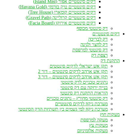
דקים סינטטיים אפור (Island Mist)
דקים סינטטיים טיק בורמזי (Havana Gold)
דקים סינטטיים קומארו (Tree House)
דקים סינטטיים קרוליינה (Gravel Path)
דקים סינטטיים אירוקו (Facia Board)
דק סינטטי מכופף
דקים סינטטיים
דק לבריכה
דק לחצר ולגינה
דק סינטטי למרפסת
רצפת דק
התקנת דק
תקן אש ישראלי לדקים סינטטים
תקן אש ארהב לדקים סינטטים – דור 2
תקן אש ארהב לדקים סינטטים – דור 3
נתונים טכניים לדק סינטטי
בנייה ירוקה עם דק סינטטי
הוראות התקנת דק סינטטי
דק סינטטי מחורץ – נתונים טכניים
מערכת ניקוז לדקים סינטטיים
מערכת ניקוז למי גשמים בין תשתיות הדק הסינטטי
מעקות חוץ
מעקה למרפסת
מעקות עץ
מעקות אלומיניום