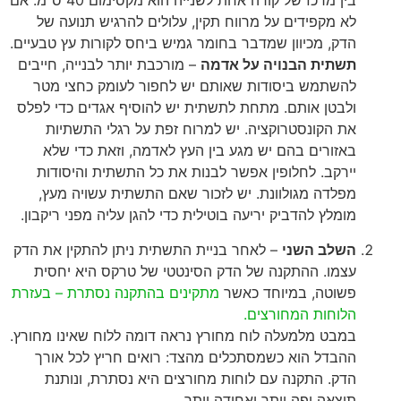
בין מרכז של קורה אחת לשנייה הוא מקסימום 40 ס"מ. אם
לא מקפידים על מרווח תקין, עלולים להרגיש תנועה של
הדק, מכיוון שמדבר בחומר גמיש ביחס לקורות עץ טבעיים.
תשתית הבנויה על אדמה
– מורכבת יותר לבנייה, חייבים
להשתמש ביסודות שאותם יש לחפור לעומק כחצי מטר
ולבטן אותם. מתחת לתשתית יש להוסיף אגדים כדי לפלס
את הקונסטרוקציה. יש למרוח זפת על רגלי התשתיות
באזורים בהם יש מגע בין העץ לאדמה, וזאת כדי שלא
יירקב. לחלופין אפשר לבנות את כל התשתית והיסודות
מפלדה מגולוונת. יש לזכור שאם התשתית עשויה מעץ,
מומלץ להדביק יריעה בוטילית כדי להגן עליה מפני ריקבון.
השלב השני
– לאחר בניית התשתית ניתן להתקין את הדק
עצמו. ההתקנה של הדק הסינטטי של טרקס היא יחסית
פשוטה, במיוחד כאשר
מתקינים בהתקנה נסתרת – בעזרת
הלוחות המחורצים.
במבט מלמעלה לוח מחורץ נראה דומה ללוח שאינו מחורץ.
ההבדל הוא כשמסתכלים מהצד: רואים חריץ לכל אורך
הדק. התקנה עם לוחות מחורצים היא נסתרת, ונותנת
תוצאה יפה יותר ואחידה יותר.