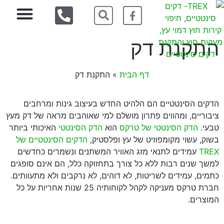
התקנת דק
מעקות חוץ
חיפוי קירות חוץ
997-3060
סוגי דק ס
דקים ס
התקנת דק
דף הבית
»
התקנת דק
הדקים הסינטטיים הם הלהיט החדש בעיצוב גינות ומרחבים
ציבוריים, ומהווים פתרון מושלם למי שאוהבים מראה של דק מעץ
טבעי.
הדק הסינטטי של טרקס
הוא
הדק הסינטטי
האיכותי ביותר
בשוק, עשוי מקומפוזיט של עץ ופלסטיק,
הדקים הסינטטיים של
TREX
עמידים לתנאי מזג האוויר המשתנים ונשמרים כחדשים
למשך שנים רבות ללא כל צורך בתחזוקה כלל, הם אינם סופגים
כתמים, עמידים לשריטות, לא דוהים, לא נרקבים ולא מתעוותים.
חברת טרקס מעניקה לקהל לקוחותיה 25 שנות אחריות על כל
המוצרים.