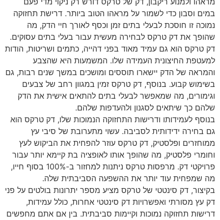
מראהו ולמנוע ריקבון, דק של טרקס דורש רק ניקוי מדי פעם
במים וסבון כדי לשמור על מראהו הטוב ביותר. דרישת תחזוקה
נמוכה זו חוסכת לבעלי בתים זמן וכסף לאורך חיי הדק, מה
שהופך את דק טרקס לבחירה מעשית עבור בעלי בתים עסוקים.
דק טרקס הוא גם עמיד מאוד בפני דהייה, כתמים ושריטות, הודות
למעטפת החיצונית העמידה שלו. המשמעות היא שהצבע
והמראה של הדק יישארו תוססים ומושכים במשך שנים רבות, גם
בשימוש קבוע. בנוסף, דק טרקס זמין במגוון רחב של צבעים
וגימורים, מה שמאפשר לבעלי בתים להתאים אישית את הדק
שלהם כך שיתאים לסגנון ולהעדפות שלהם.
בנוסף לעמידותו ודרישות התחזוקה הנמוכות שלו, דק טרקס הוא
גם בחירה ידידותית לסביבה. עשוי מתערובת של סיבי עץ
ממוחזרים ופלסטיק, דק טרקס עוזר להפחית את הביקוש לעץ
וחומרי פלסטיק, מה שהופך אותו לאופציה בת קיימא יותר עבור
פרויקטי דק. מרפסות טרקס ניתנות למחזור ב-100% בסוף חייו,
מה שמפחית עוד יותר את ההשפעה הסביבתית שלה.
בקיצור, דק סינטטי של טרקס מציע מספר יתרונות בולטים על פני
דק עץ מסורתי ואפשרויות דק סינטטי אחרות, כולל עמידות,
דרישות תחזוקה נמוכות וקיימות סביבתית. בין אם אתם מחפשים