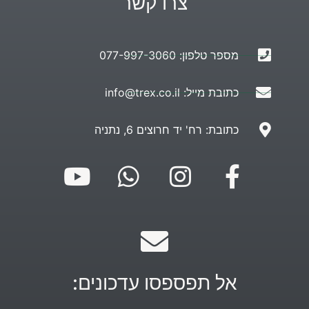
צרו קשר
מספר טלפון: 077-997-3060
כתובת מייל: info@trex.co.il
כתובת: רח' יד חרוצים 6, נתניה
אל תפספסו עדכונים: