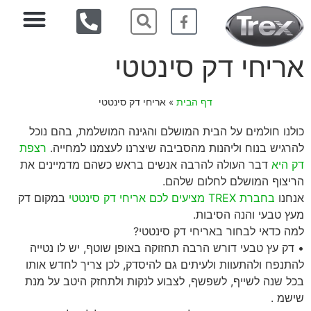
אריחי דק סינטטי
דף הבית
»
אריחי דק סינטטי
כולנו חולמים על הבית המושלם והגינה המושלמת, בהם נוכל
להרגיש בנוח וליהנות מהסביבה שיצרנו לעצמנו למחייה.
רצפת
דק היא
דבר העולה להרבה אנשים בראש כשהם מדמיינים את
הריצוף המושלם לחלום שלהם.
אנחנו
בחברת TREX מציעים לכם אריחי דק סינטטי
במקום דק
מעץ טבעי והנה הסיבות.
למה כדאי לבחור באריחי דק סינטטי?
• דק עץ טבעי דורש הרבה תחזוקה באופן שוטף, יש לו נטייה
להתנפח ולהתעוות ולעיתים גם להיסדק, לכן צריך לחדש אותו
בכל שנה לשייף, לשפשף, לצבוע לנקות ולתחזק היטב על מנת
שישמ .