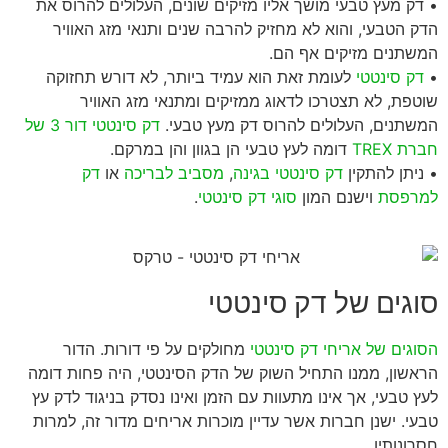
• דק מעץ טבעי מושך אליו מזיקים שונים, העלולים להרוס את
הדק הטבעי, והוא לא מחזיק להרבה שנים ותנאי מזג האוויר
המשתנים מזיקים אף הם.
•
דק סינטטי
לעומת זאת הוא עמיד ביותר, לא דורש תחזוקה
שוטפת, לא תצטרכו לדאוג ממזיקים ומתנאי מזג האוויר
המשתנים, העלולים להרוס דק מעץ טבעי.
דק סינטטי דור 3 של
חברת TREX
דומה לעץ טבעי הן בגוון והן במרקם.
• ניתן להתקין
דק סינטטי בגינה
,
מסביב לבריכה
או
דק
למרפסת
וישנם המון
סוגי דק סינטטי
.
סוגים של דק סינטטי
הסוגים של אריחי דק סינטטי
מחולקים על פי דורות. הדור
הראשון, ממנו התחיל השוק של הדק הסינטטי, היה פחות דומה
לעץ טבעי, אך אינו מתעוות עם הזמן ואינו נסדק בניגוד לדק עץ
טבעי. ישנן חברות אשר עדיין מוכרות אריחים מדור זה, למרות
חסרונותיו.