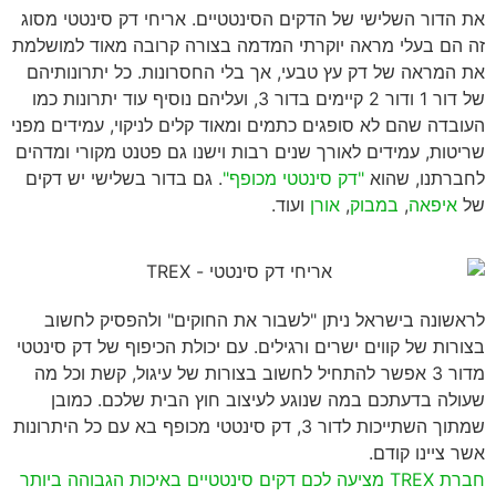
את הדור השלישי של הדקים הסינטטיים. אריחי דק סינטטי מסוג
זה הם בעלי מראה יוקרתי המדמה בצורה קרובה מאוד למושלמת
את המראה של דק עץ טבעי, אך בלי החסרונות. כל יתרונותיהם
של דור 1 ודור 2 קיימים בדור 3, ועליהם נוסיף עוד יתרונות כמו
העובדה שהם לא סופגים כתמים ומאוד קלים לניקוי, עמידים מפני
שריטות, עמידים לאורך שנים רבות וישנו גם פטנט מקורי ומדהים
לחברתנו, שהוא
"דק סינטטי מכופף"
. גם בדור בשלישי יש דקים
של
איפאה
,
במבוק
,
אורן
ועוד.
לראשונה בישראל ניתן "לשבור את החוקים" ולהפסיק לחשוב
בצורות של קווים ישרים ורגילים. עם יכולת הכיפוף של דק סינטטי
מדור 3 אפשר להתחיל לחשוב בצורות של עיגול, קשת וכל מה
שעולה בדעתכם במה שנוגע לעיצוב חוץ הבית שלכם. כמובן
שמתוך השתייכות לדור 3, דק סינטטי מכופף בא עם כל היתרונות
אשר ציינו קודם.
חברת TREX מציעה לכם דקים סינטטיים באיכות הגבוהה ביותר