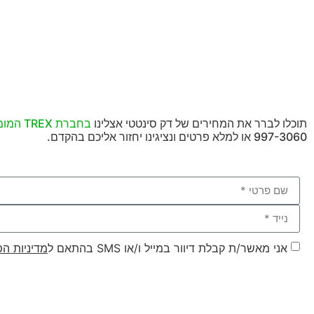
תוכלו לברר את המחירים של דק סינטטי אצלינו
בחברת TREX המומחים בהתקנת מגוון רחב של דקים סינטטיים
997-3060 או למלא פרטים ונציגינו יחזור אליכם בהקדם.
אני מאשר/ת קבלת דיוור במייל ו/או SMS בהתאם ל
מדיניות הפ