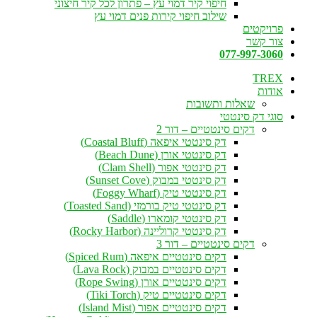
חיפוי קיר דמוי עץ – פתרון לכל קיר חיצוני
שילוב חיפוי קירות פנים דמוי עץ
פרויקטים
צור קשר
077-997-3060
TREX
אודות
שאלות ותשובות
סוגי דק סינטטי
דקים סינטטיים – דור 2
דק סינטטי איפאה (Coastal Bluff)
דק סינטטי אורן (Beach Dune)
דק סינטטי אפור (Clam Shell)
דק סינטטי במבוק (Sunset Cove)
דק סינטטי טיק (Foggy Wharf)
דק סינטטי טיק בורמזי (Toasted Sand)
דק סינטטי קומארו (Saddle)
דק סינטטי קרוליינה (Rocky Harbor)
דקים סינטטיים – דור 3
דקים סינטטיים איפאה (Spiced Rum)
דקים סינטטיים במבוק (Lava Rock)
דקים סינטטיים אורן (Rope Swing)
דקים סינטטיים טיק (Tiki Torch)
דקים סינטטיים אפור (Island Mist)