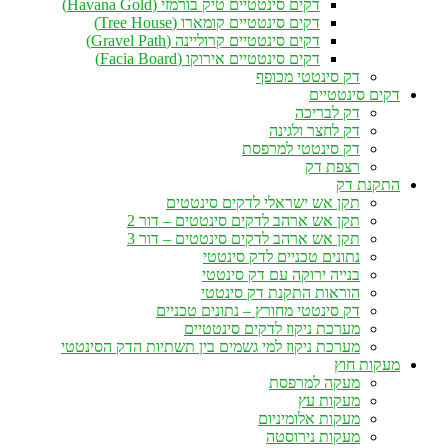
דקים סינטטיים טיק בורמזי (Havana Gold)
דקים סינטטיים קומארו (Tree House)
דקים סינטטיים קרוליינה (Gravel Path)
דקים סינטטיים אירוקו (Facia Board)
דק סינטטי מכופף
דקים סינטטיים
דק לבריכה
דק לחצר ולגינה
דק סינטטי למרפסת
רצפת דק
התקנת דק
תקן אש ישראלי לדקים סינטטים
תקן אש ארהב לדקים סינטטים – דור 2
תקן אש ארהב לדקים סינטטים – דור 3
נתונים טכניים לדק סינטטי
בנייה ירוקה עם דק סינטטי
הוראות התקנת דק סינטטי
דק סינטטי מחורץ – נתונים טכניים
מערכת ניקוז לדקים סינטטיים
מערכת ניקוז למי גשמים בין תשתיות הדק הסינטטי
מעקות חוץ
מעקה למרפסת
מעקות עץ
מעקות אלומיניום
מעקות נירוסטה