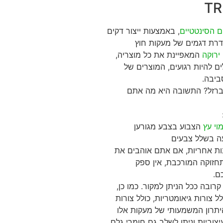
ם הסינטטיים
, באמצעות ייצור דקים
דרת דגמים של מעקות חוץ
ירוקה
המאפיינת את כל מוצריה,
 להיות רגועים, המוצרים של
ביבה.
ברזל? התשובה היא מה אתם
וי עץ
הצבוע בצבע מגורען
עה בשלל צבעים
רות איכותיות ביותר ומגיעות עם 25 שנות אחריות, אם אתם אוהבים את
תחזוקה המורכבת, אין ספק
ם.
בה ככל הניתן למקור. כמו כן,
 צורות גיאומטריות, כולל צורות
היתרון המשמעותי של מעקות אלו
יצוביות וניתן לשלב גם חומרי גלם