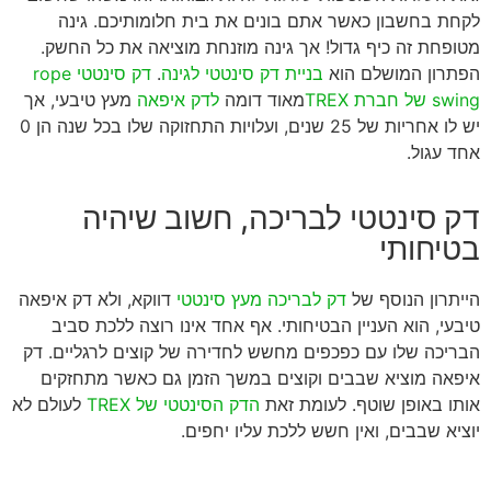
לקחת בחשבון כאשר אתם בונים את בית חלומותיכם. גינה
מטופחת זה כיף גדול! אך גינה מוזנחת מוציאה את כל החשק.
הפתרון המושלם הוא
בניית דק סינטטי לגינה
.
דק סינטטי rope
swing של חברת TREX
מאוד דומה
לדק איפאה
מעץ טיבעי, אך
יש לו אחריות של 25 שנים, ועלויות התחזוקה שלו בכל שנה הן 0
אחד עגול.
דק סינטטי לבריכה, חשוב שיהיה
בטיחותי
הייתרון הנוסף של
דק לבריכה מעץ סינטטי
דווקא, ולא דק איפאה
טיבעי, הוא העניין הבטיחותי. אף אחד אינו רוצה ללכת סביב
הבריכה שלו עם כפכפים מחשש לחדירה של קוצים לרגליים. דק
איפאה מוציא שבבים וקוצים במשך הזמן גם כאשר מתחזקים
אותו באופן שוטף. לעומת זאת
הדק הסינטטי של TREX
לעולם לא
יוציא שבבים, ואין חשש ללכת עליו יחפים.