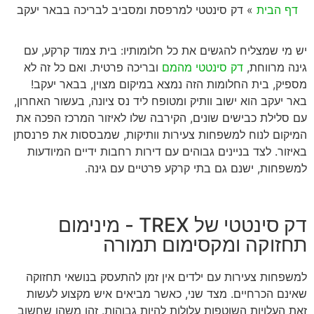
דף הבית
»
דק סינטטי למרפסת ומסביב לבריכה בבאר יעקב
יש מי שמצליח להגשים את כל חלומותיו: בית צמוד קרקע, עם
גינה מרווחת,
דק סינטטי מהמם
ובריכה פרטית. ואם כל זה לא
מספיק, בית החלומות הזה נמצא במיקום מצוין, בבאר יעקב!
באר יעקב הוא ישוב וותיק ומטופח ליד נס ציונה, בעשור האחרון,
עם סלילת כבישים שונים, הקירבה שלו לאיזור המרכז הפכה את
המיקום לנוח למשפחות צעירות וותיקות, שמבססות את פרנסתן
באיזור. לצד בניינים גבוהים עם דירות רחבות ידיים המיודעות
למשפחות, ישנם גם בתי קרקע פרטיים עם גינה.
דק סינטטי של TREX - מינימום
תחזוקה ומקסימום תמורה
למשפחות צעירות עם ילדים אין זמן להתעסק בנושאי תחזוקה
שאינם הכרחיים. מצד שני, כאשר מביאים איש מקצוע לעשות
זאת העלויות השוטפות עלולות להיות גבוהות. זהו משהו שחשוב